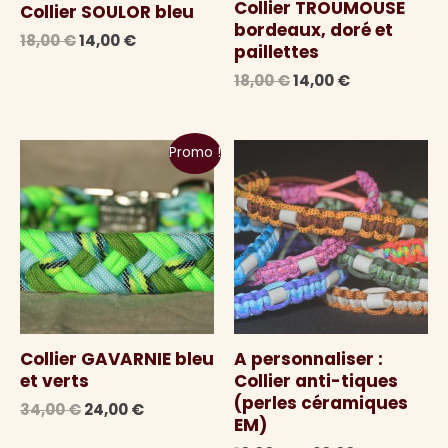
Collier TROUMOUSE
Collier SOULOR bleu
bordeaux, doré et
Le
Le
18,00
€
14,00
€
paillettes
prix
prix
initial
actuel
Le
Le
18,00
€
14,00
€
était :
est :
prix
prix
18,00 €.
14,00 €.
initial
actuel
était :
est :
Promo !
18,00 €.
14,00 €.
Collier GAVARNIE bleu
A personnaliser :
et verts
Collier anti-tiques
(perles céramiques
Le
Le
34,00
€
24,00
€
EM)
prix
prix
initial
actuel