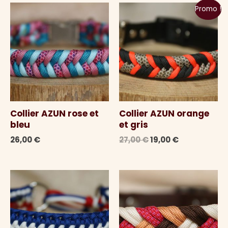
Promo !
Collier AZUN rose et
Collier AZUN orange
bleu
et gris
Le
Le
26,00
€
27,00
€
19,00
€
prix
prix
initial
actuel
était :
est :
27,00 €.
19,00 €.