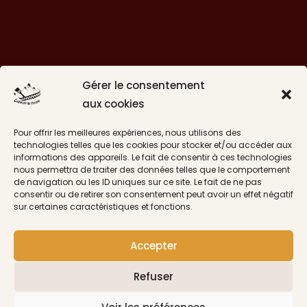
Gérer le consentement
aux cookies
Pour offrir les meilleures expériences, nous utilisons des
technologies telles que les cookies pour stocker et/ou accéder aux
informations des appareils. Le fait de consentir à ces technologies
Suivre sur Instagram
nous permettra de traiter des données telles que le comportement
de navigation ou les ID uniques sur ce site. Le fait de ne pas
consentir ou de retirer son consentement peut avoir un effet négatif
sur certaines caractéristiques et fonctions.
CGV
Accepter
Livraisons
Politique de confidentialité
Refuser
Mentions légales