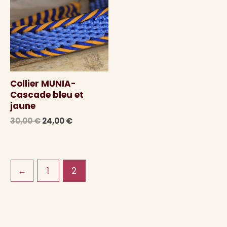
Collier MUNIA-
Cascade bleu et
jaune
Le
Le
30,00
€
24,00
€
prix
prix
initial
actuel
était :
est :
30,00 €.
24,00 €.
←
1
2