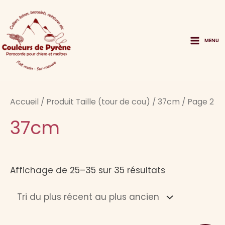
Aller
au
contenu
MENU
Main
Menu
Accueil
/ Produit Taille (tour de cou) /
37cm
/ Page 2
37cm
Trié
Affichage de 25–35 sur 35 résultats
du
plus
récent
au
plus
ancien