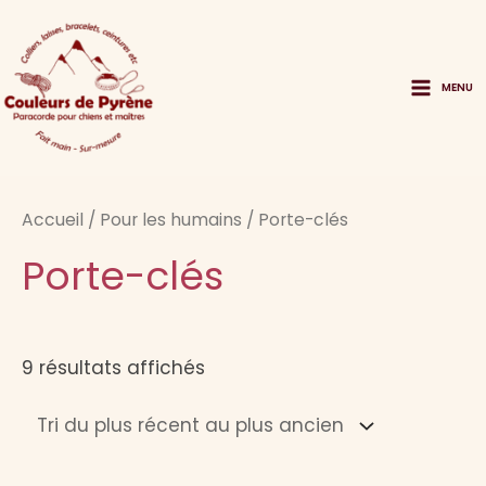
Aller
au
contenu
MENU
Main
Menu
Accueil
/
Pour les humains
/ Porte-clés
Porte-clés
Trié
9 résultats affichés
du
plus
récent
au
plus
ancien