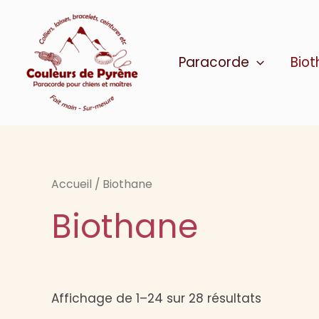
Aller
au
contenu
Paracorde
Bio
Accueil
/ Biothane
Biothane
Trié
Affichage de 1–24 sur 28 résultats
du