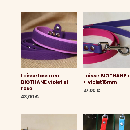
plus
récent
au
plus
ancien
Laisse lasso en
Laisse BIOTHANE 
BIOTHANE violet et
+ violet16mm
rose
27,00
€
43,00
€