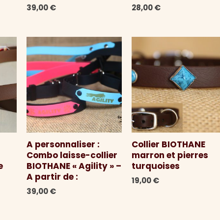
39,00
€
28,00
€
A personnaliser :
Collier BIOTHANE
Combo laisse-collier
marron et pierres
e
BIOTHANE « Agility » –
turquoises
A partir de :
19,00
€
39,00
€