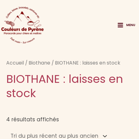
Aller
au
contenu
MENU
Main
Menu
Accueil
/
Biothane
/ BIOTHANE : laisses en stock
BIOTHANE : laisses en
stock
Trié
4 résultats affichés
du
plus
récent