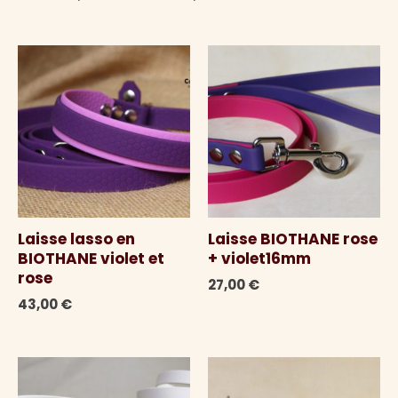
au
plus
ancien
Laisse lasso en
Laisse BIOTHANE rose
BIOTHANE violet et
+ violet16mm
rose
27,00
€
43,00
€