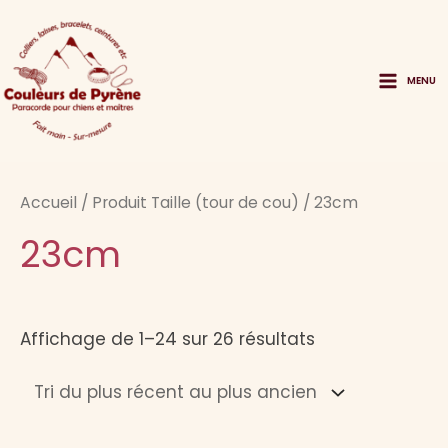
Aller
au
contenu
MENU
Main
Menu
Accueil
/ Produit Taille (tour de cou) / 23cm
23cm
Trié
Affichage de 1–24 sur 26 résultats
du
plus
récent
au
plus
ancien