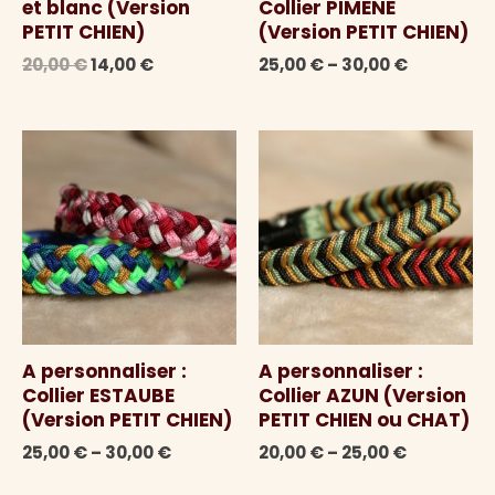
et blanc (Version
Collier PIMENE
PETIT CHIEN)
(Version PETIT CHIEN)
Le
Le
20,00
€
14,00
€
25,00
€
–
30,00
€
prix
prix
initial
actuel
était :
est :
20,00 €.
14,00 €.
A personnaliser :
A personnaliser :
Collier ESTAUBE
Collier AZUN (Version
(Version PETIT CHIEN)
PETIT CHIEN ou CHAT)
25,00
€
–
30,00
€
20,00
€
–
25,00
€