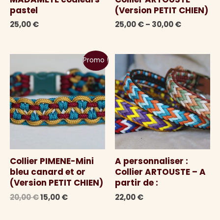
pastel
(Version PETIT CHIEN)
25,00
€
25,00
€
–
30,00
€
Promo !
Collier PIMENE-Mini
A personnaliser :
bleu canard et or
Collier ARTOUSTE – A
(Version PETIT CHIEN)
partir de :
Le
Le
20,00
€
15,00
€
22,00
€
prix
prix
initial
actuel