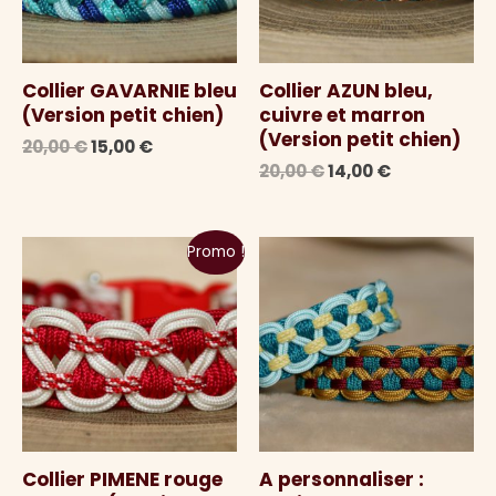
Collier GAVARNIE bleu
Collier AZUN bleu,
(Version petit chien)
cuivre et marron
(Version petit chien)
Le
Le
20,00
€
15,00
€
prix
prix
Le
Le
20,00
€
14,00
€
initial
actuel
prix
prix
était :
est :
initial
actuel
20,00 €.
15,00 €.
était :
est :
Promo !
20,00 €.
14,00 €.
Collier PIMENE rouge
A personnaliser :