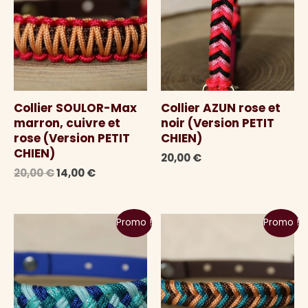
Collier SOULOR-Max
Collier AZUN rose et
marron, cuivre et
noir (Version PETIT
rose (Version PETIT
CHIEN)
CHIEN)
20,00
€
Le
Le
20,00
€
14,00
€
prix
prix
initial
actuel
était :
est :
Promo !
Promo !
20,00 €.
14,00 €.