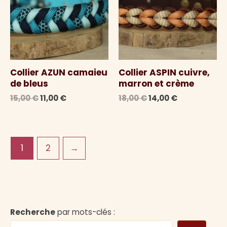
Collier AZUN camaieu
Collier ASPIN cuivre,
de bleus
marron et crème
Le
Le
Le
Le
15,00
€
11,00
€
18,00
€
14,00
€
prix
prix
prix
prix
initial
actuel
initial
actuel
était :
est :
était :
est :
15,00 €.
11,00 €.
18,00 €.
14,00 €.
1
2
→
Recherche
par mots-clés :