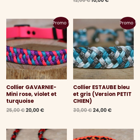
12,00
€
10,00
€
initial
actuel
prix
prix
était :
est :
initial
actuel
20,00 €.
15,00 €.
était :
est :
Promo !
Promo !
12,00 €.
10,00 €.
Collier GAVARNIE-
Collier ESTAUBE bleu
Mini rose, violet et
et gris (Version PETIT
turquoise
CHIEN)
Le
Le
Le
Le
25,00
€
20,00
€
30,00
€
24,00
€
prix
prix
prix
prix
initial
actuel
initial
actuel
était :
est :
était :
est :
25,00 €.
20,00 €.
30,00 €.
24,00 €.