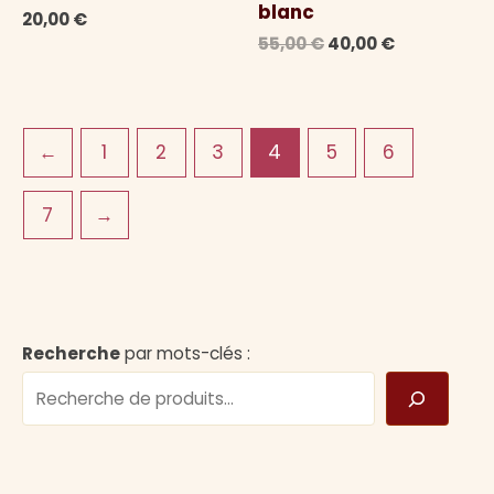
blanc
20,00
€
Le
Le
55,00
€
40,00
€
prix
prix
initial
actuel
était :
est :
55,00 €.
40,00 €.
←
1
2
3
4
5
6
7
→
Recherche
par mots-clés :