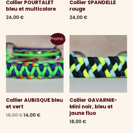
Collier POURTALET
Collier SPANDELLE
bleu et multicolore
rouge
24,00
€
24,00
€
Promo !
Collier AUBISQUE bleu
Collier GAVARNIE-
et vert
Mini noir, bleu et
jaune fluo
Le
Le
18,00
€
14,00
€
prix
prix
18,00
€
initial
actuel
était :
est :