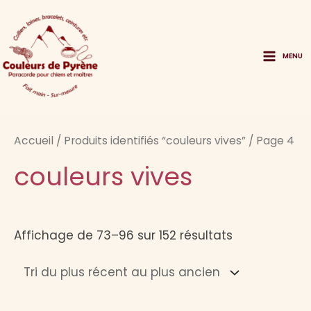
Aller
au
contenu
MENU
Main
Menu
Accueil
/
Produits identifiés “couleurs vives”
/ Page 4
couleurs vives
Trié
Affichage de 73–96 sur 152 résultats
du
plus
récent
au
plus
ancien