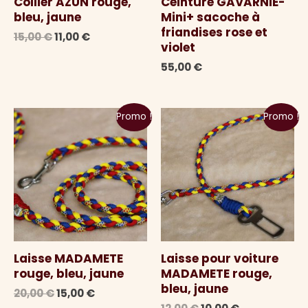
Collier AZUN rouge,
Ceinture GAVARNIE-
bleu, jaune
Mini+ sacoche à
friandises rose et
Le
Le
15,00
€
11,00
€
violet
prix
prix
initial
actuel
55,00
€
était :
est :
15,00 €.
11,00 €.
Promo !
Promo !
Laisse MADAMETE
Laisse pour voiture
rouge, bleu, jaune
MADAMETE rouge,
bleu, jaune
Le
Le
20,00
€
15,00
€
prix
prix
Le
Le