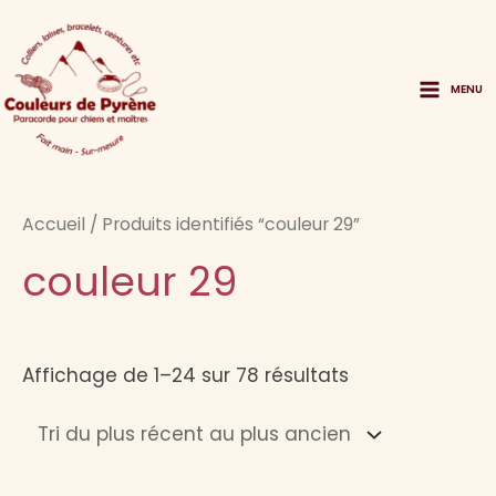
Aller
au
contenu
MENU
Main
Menu
Accueil
/ Produits identifiés “couleur 29”
couleur 29
Trié
Affichage de 1–24 sur 78 résultats
du
plus
récent
au
plus
ancien