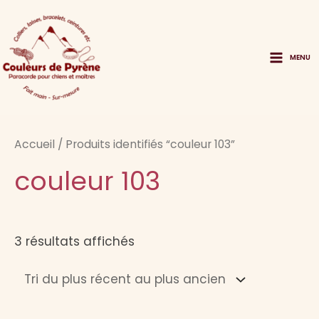
Aller
au
contenu
MENU
Main
Menu
Accueil
/ Produits identifiés “couleur 103”
couleur 103
Trié
3 résultats affichés
du
plus
récent
au
plus
ancien