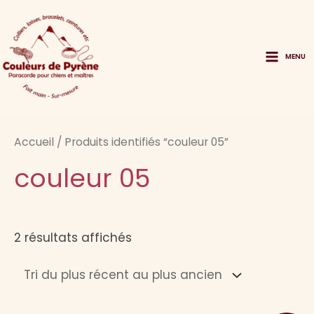
Aller
au
contenu
MENU
Main
Menu
Accueil
/ Produits identifiés “couleur 05”
couleur 05
Trié
2 résultats affichés
du
plus
récent
au
plus
ancien