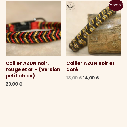
Promo !
Collier AZUN noir,
Collier AZUN noir et
rouge et or – (Version
doré
petit chien)
Le
Le
18,00
€
14,00
€
prix
prix
20,00
€
initial
actuel
était :
est :
18,00 €.
14,00 €.