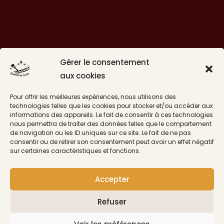
Gérer le consentement
aux cookies
Pour offrir les meilleures expériences, nous utilisons des
technologies telles que les cookies pour stocker et/ou accéder aux
informations des appareils. Le fait de consentir à ces technologies
Suivre sur Instagram
nous permettra de traiter des données telles que le comportement
de navigation ou les ID uniques sur ce site. Le fait de ne pas
consentir ou de retirer son consentement peut avoir un effet négatif
sur certaines caractéristiques et fonctions.
CGV
Accepter
Livraisons
Politique de confidentialité
Refuser
Mentions légales