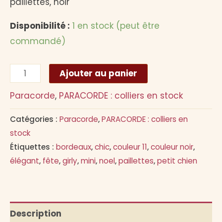
paillettes, noir
Disponibilité :
1 en stock (peut être
commandé)
quantité
Alternative:
Ajouter au panier
de
Paracorde
,
PARACORDE : colliers en stock
Collier
AZUN
Catégories :
Paracorde
,
PARACORDE : colliers en
bordeaux
stock
et
Étiquettes :
bordeaux
,
chic
,
couleur 11
,
couleur noir
,
élégant
,
fête
,
girly
,
mini
,
noel
,
paillettes
,
petit chien
paillettes
Description