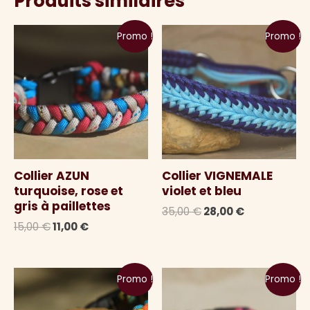
Produits similaires
Promo !
Promo !
Collier AZUN
Collier VIGNEMALE
turquoise, rose et
violet et bleu
gris à paillettes
Le
Le
35,00
€
28,00
€
prix
prix
Le
Le
15,00
€
11,00
€
initial
actuel
prix
prix
était :
est :
initial
actuel
35,00 €.
28,00 €.
était :
est :
15,00 €.
11,00 €.
Promo !
Promo !