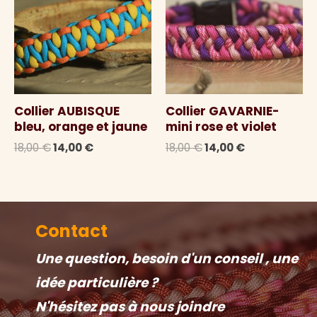
Collier AUBISQUE
Collier GAVARNIE-
bleu, orange et jaune
mini rose et violet
Le
Le
Le
Le
18,00
€
14,00
€
18,00
€
14,00
€
prix
prix
prix
prix
initial
actuel
initial
actuel
était :
est :
était :
est :
18,00 €.
14,00 €.
18,00 €.
14,00 €.
Contact
Une question, besoin d'un conseil , une
idée particulière ?
N'hésitez pas à nous joindre