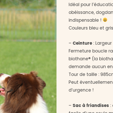
Idéal pour l’éducatio
obéissance, dogdanc
indispensable !
Couleurs bleu et gris
–
Ceinture
: Largeur 
Fermeture boucle rap
biothane® (la biotha
demande aucun entr
Tour de taille : 985
Peut éventuellement 
d’urgence !
–
Sac à friandises
: