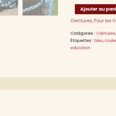
quantité
Ajouter au pan
de
Ceintures
,
Pour les 
Ceinture
GAVARNIE+
Catégories :
Ceintures
sacoche
Étiquettes :
bleu
,
coule
à
education
friandises
bleu
res
Avis (0)