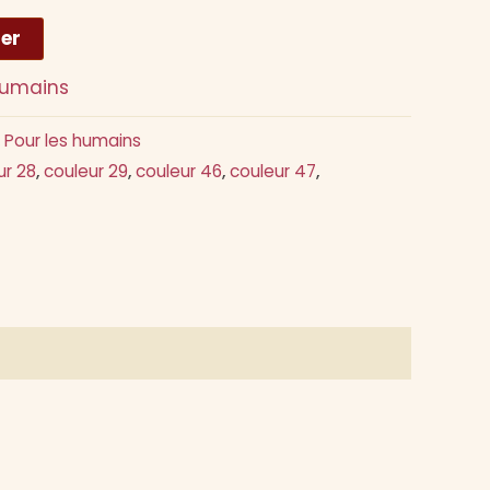
Alternative:
ier
humains
,
Pour les humains
ur 28
,
couleur 29
,
couleur 46
,
couleur 47
,