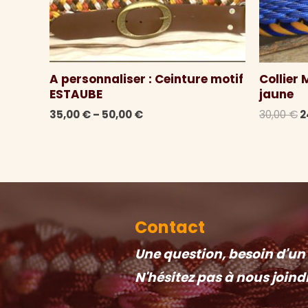
A personnaliser : Ceinture motif
Collier
ESTAUBE
jaune
L
35,00
€
–
50,00
€
30,00
€
2
p
i
é
3
Contact
Une question, besoin d'un c
N'hésitez pas à nous joind