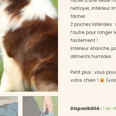
facile d’une seule ma
nettoyer, intérieur 
tâcher.
2 poches latérales : 
l’autre pour ranger l
facilement !
Intérieur étanche, 
aliments humides.
Petit plus : vous pou
votre chien !
(voi
Disponibilité :
1 en s