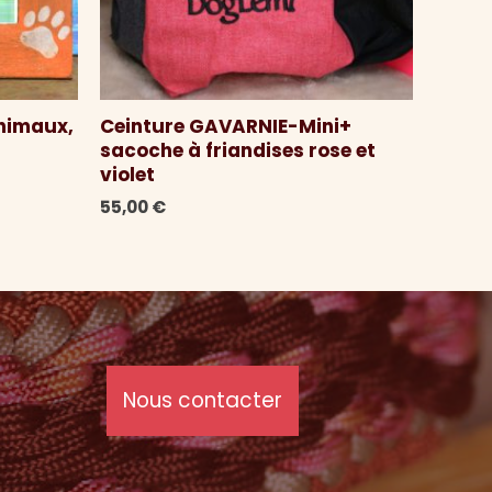
nimaux,
Ceinture GAVARNIE-Mini+
sacoche à friandises rose et
violet
55,00
€
Nous contacter