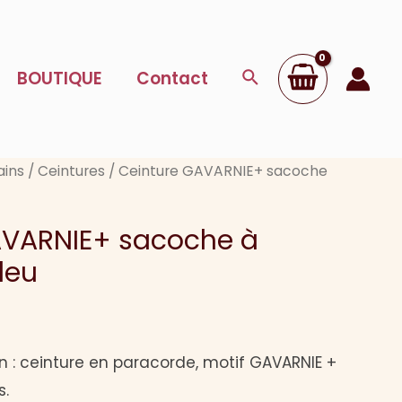
de
Ceinture
GAVARNIE+
Rechercher
BOUTIQUE
Contact
sacoche
à
friandises
ains
/
Ceintures
/ Ceinture GAVARNIE+ sacoche
bleu
AVARNIE+ sacoche à
leu
n : ceinture en paracorde, motif GAVARNIE +
s.