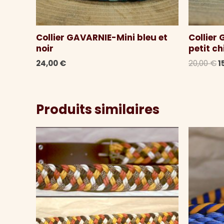
Collier GAVARNIE-Mini bleu et
Collier
noir
petit ch
L
24,00
€
20,00
€
1
p
i
é
2
Produits similaires