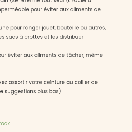
in (se referme tout seul !). Facile à
imperméable pour éviter aux aliments de
une pour ranger jouet, bouteille ou autres,
es sacs à crottes et les distribuer
pour éviter aux aliments de tâcher, même
vez assortir votre ceinture au collier de
re suggestions plus bas)
tock