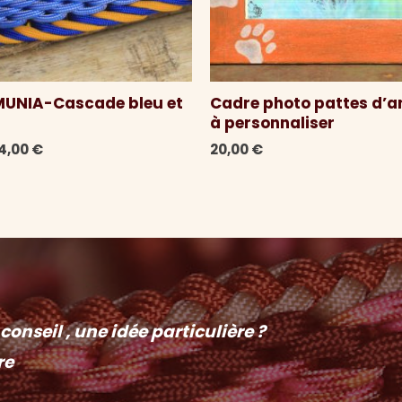
 MUNIA-Cascade bleu et
Cadre photo pattes d’a
à personnaliser
e
Le
4,00
€
20,00
€
rix
prix
nitial
actuel
tait :
est :
0,00 €.
24,00 €.
onseil , une idée particulière ?
re