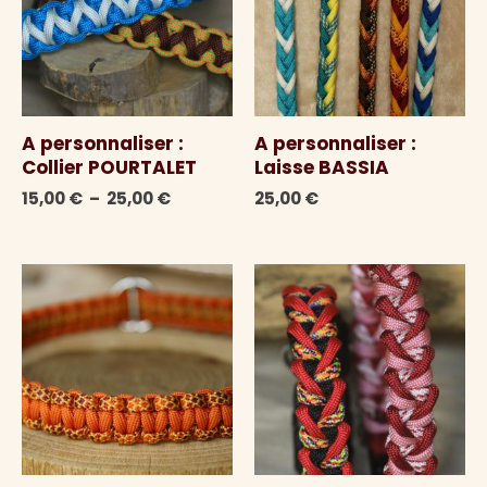
A personnaliser :
A personnaliser :
Collier POURTALET
Laisse BASSIA
Plage
15,00
€
–
25,00
€
25,00
€
de
prix :
15,00 €
à
25,00 €