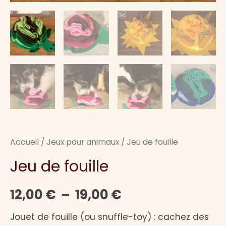
Accueil
/
Jeux pour animaux
/ Jeu de fouille
Jeu de fouille
Plage
12,00
€
–
19,00
€
de
Jouet de fouille (ou snuffle-toy) : cachez des