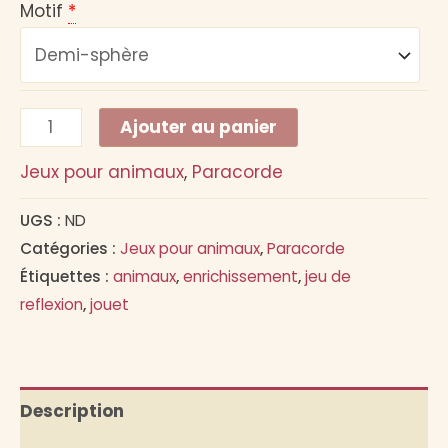
Motif
*
quantité
Alternative:
Ajouter au panier
de
Jeux pour animaux
,
Paracorde
Jeu
de
UGS :
ND
fouille
Catégories :
Jeux pour animaux
,
Paracorde
Étiquettes :
animaux
,
enrichissement
,
jeu de
reflexion
,
jouet
Description