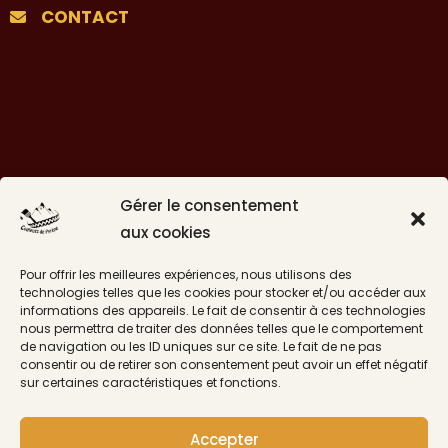
CONTACT
Gérer le consentement
aux cookies
Pour offrir les meilleures expériences, nous utilisons des
technologies telles que les cookies pour stocker et/ou accéder aux
informations des appareils. Le fait de consentir à ces technologies
Suivre sur Instagram
nous permettra de traiter des données telles que le comportement
de navigation ou les ID uniques sur ce site. Le fait de ne pas
consentir ou de retirer son consentement peut avoir un effet négatif
sur certaines caractéristiques et fonctions.
CGV
Accepter
Livraisons