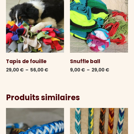
Tapis de fouille
Snuffle ball
Plage
Plage
29,00
€
–
56,00
€
9,00
€
–
29,00
€
de
de
prix :
prix :
29,00 €
9,00 €
à
à
Produits similaires
56,00 €
29,00 €