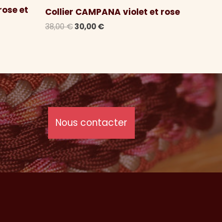
rose et
Collier CAMPANA violet et rose
Le
Le
38,00
€
30,00
€
prix
prix
initial
actuel
était :
est :
38,00 €.
30,00 €.
Nous contacter