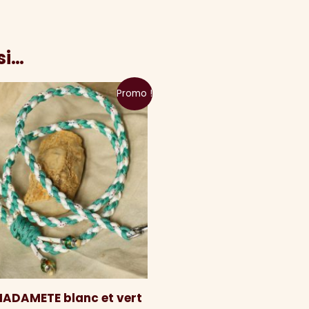
si…
Promo !
MADAMETE blanc et vert