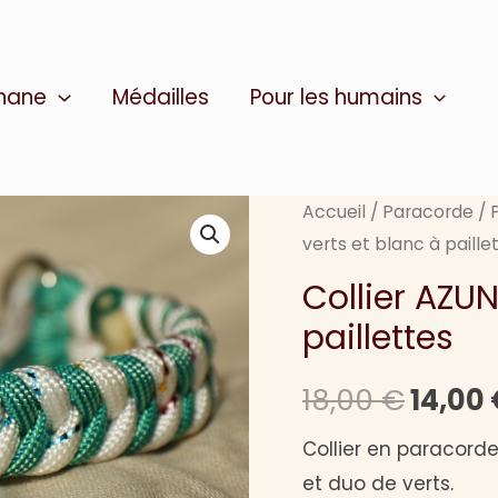
thane
Médailles
Pour les humains
Accueil
/
Paracorde
/
verts et blanc à paille
Collier AZUN
paillettes
Le
18,00
€
14,00
prix
Collier en paracorde
et duo de verts.