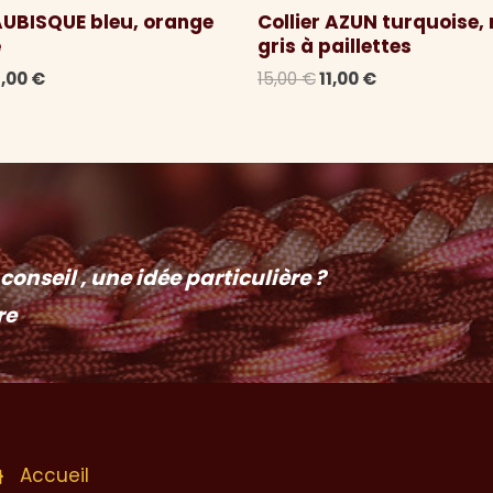
 AUBISQUE bleu, orange
Collier AZUN turquoise, 
e
gris à paillettes
e
Le
Le
Le
4,00
€
15,00
€
11,00
€
ix
prix
prix
prix
itial
actuel
initial
actuel
ait :
est :
était :
est :
,00 €.
14,00 €.
15,00 €.
11,00 €.
onseil , une idée particulière ?
re
Accueil