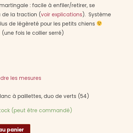
actuel
rtingale : facile à enfiler/retirer, se
est :
a de la traction (
voir explications
). Système
us de légèreté pour les petits chiens
€.
14,00 €.
une fois le collier serré)
dre les mesures
blanc à paillettes, duo de verts (54)
stock (peut être commandé)
Alternative:
au panier