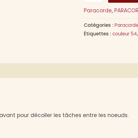
de
Paracorde
,
PARACORD
Collier
AZUN
Catégories :
Paracord
verts
Étiquettes :
couleur 54
et
blanc
à
res
Avis (0)
paillettes
avant pour décoller les tâches entre les noeuds.