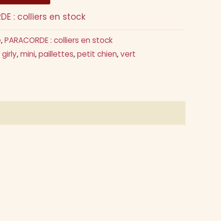
E : colliers en stock
e
,
PARACORDE : colliers en stock
,
girly
,
mini
,
paillettes
,
petit chien
,
vert