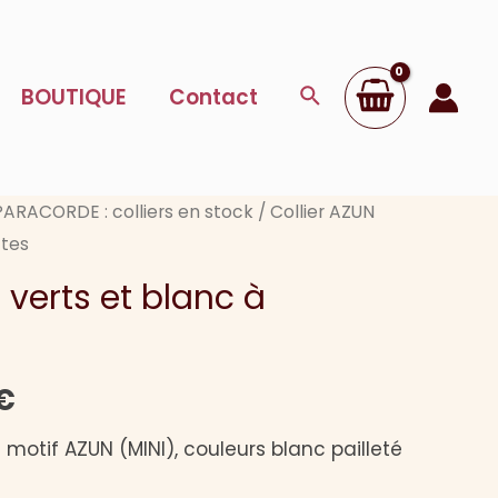
Collier
initial
actuel
AZUN
était :
est :
verts
Rechercher
BOUTIQUE
Contact
18,00 €.
14,00 €.
et
blanc
à
PARACORDE : colliers en stock
/ Collier AZUN
paillettes
ttes
 verts et blanc à
Le
€
prix
 motif AZUN (MINI), couleurs blanc pailleté