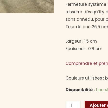
initial
Fermeture système ma
était :
resserre dès qu’il y 
sans anneau, pour pl
18,00 
Tour de cou 26,5 cm (
Largeur : 1.5 cm
Epaisseur : 0.8 cm
Comprendre et pren
Couleurs utilisées : 
Disponibilité :
1 en 
quantité
Ajouter 