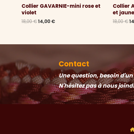
Collier GAVARNIE-mini rose et
Collier
violet
et jaun
Le
Le
L
18,00
€
14,00
€
18,00
€
1
prix
prix
pr
initial
actuel
in
était :
est :
ét
18,00 €.
14,00 €.
18
Contact
Une question, besoin d'un c
N'hésitez pas à nous joind