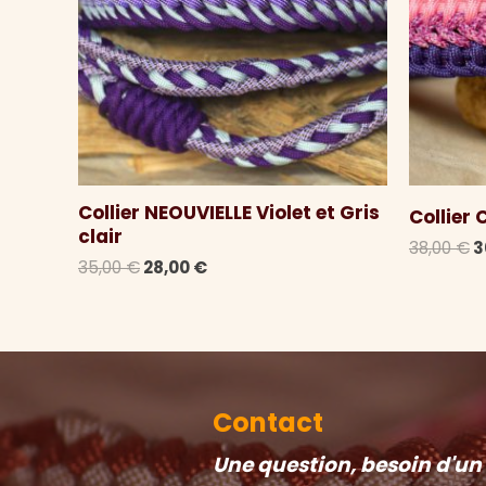
Collier NEOUVIELLE Violet et Gris
Collier
clair
L
38,00
€
3
Le
Le
35,00
€
28,00
€
p
prix
prix
i
initial
actuel
é
était :
est :
3
35,00 €.
28,00 €.
Contact
Une question, besoin d'un c