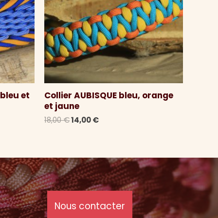
bleu et
Collier AUBISQUE bleu, orange
et jaune
Le
Le
18,00
€
14,00
€
prix
prix
initial
actuel
était :
est :
18,00 €.
14,00 €.
Nous contacter