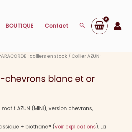
Collier
AZUN-
chevrons
Rechercher
BOUTIQUE
Contact
blanc
et
or
PARACORDE : colliers en stock
/ Collier AZUN-
N-chevrons blanc et or
 motif AZUN (MINI), version chevrons,
assique + biothane® (
voir explications
). La