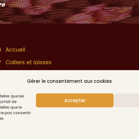
re
Accueil
Colliers et laisses
Jouets pour
Gérer le consentement aux cookies
animaux
telles que les
Coin humains
Accepter
e fait de
elles que le
Chèques cadeaux
 ne pas consentir
Suivre sur Ins
nes
CONTACT