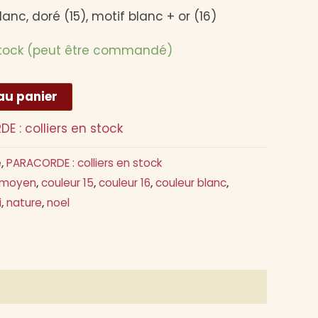
blanc, doré (15), motif blanc + or (16)
stock (peut être commandé)
Alternative:
au panier
E : colliers en stock
e
,
PARACORDE : colliers en stock
 moyen
,
couleur 15
,
couleur 16
,
couleur blanc
,
i
,
nature
,
noel