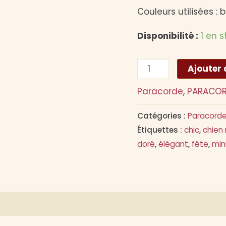
Couleurs utilisées : 
Disponibilité :
1 en 
quantité
Ajouter 
de
Paracorde
,
PARACORD
Collier
AZUN-
Catégories :
Paracord
chevrons
Étiquettes :
chic
,
chien
blanc
doré
,
élégant
,
fête
,
min
et
or
res
Avis (0)